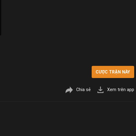
CƯỢC TRẬN NÀY
Chia sẻ
Xem trên app