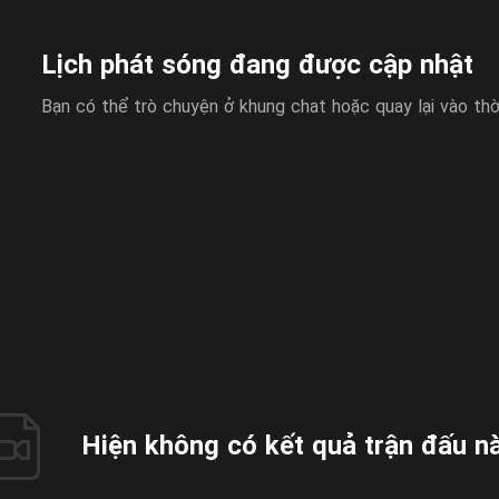
Lịch phát sóng đang được cập nhật
Bạn có thể trò chuyện ở khung chat hoặc quay lại vào thời
Hiện không có kết quả trận đấu n