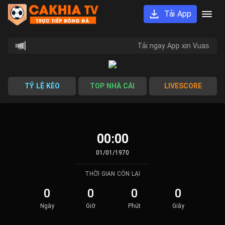
Tải App
Tải ngay App xịn Vuasanco
TỶ LỆ KÈO
TOP NHÀ CÁI
LIVESCORE
00:00
01/01/1970
THỜI GIAN CÒN LẠI
0
0
0
0
Ngày
Giờ
Phút
Giây