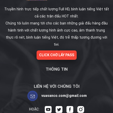
Truyền hình trực tiếp chất lượng Full HD, bình luận tiếng Việt tất
cả các trận đấu HOT nhất.
Chúng tôi luôn mang tới cho các bạn những giải đấu hàng đầu
hành tinh với chất lượng hình ảnh cực cao, âm thanh trung
thực rõ nét, bình luận tiếng Việt, độ trễ thấp tương đương với
tivi.
CLICK CHỜ LẤY PASS
THÔNG TIN
LIÊN HỆ VỚI CHÚNG TÔI
vuasanco.com@gmail.com
HOẶC: