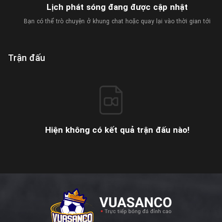
Lịch phát sóng đang được cập nhật
Bạn có thể trò chuyện ở khung chat hoặc quay lại vào thời gian tới
Trận đấu
Hiện không có kết quả trận đấu nào!