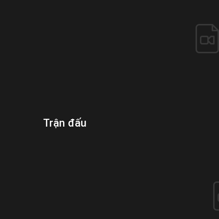
Trận đấu