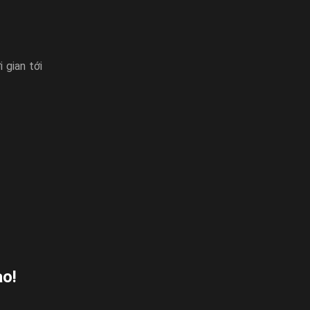
 gian tới
ào!