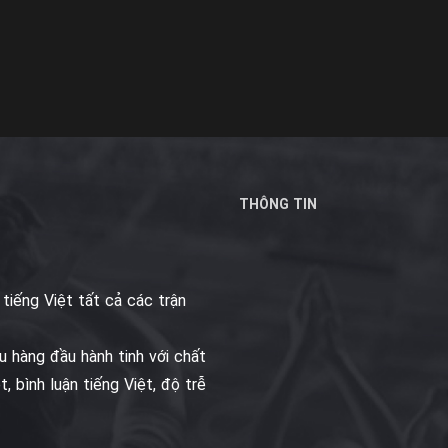
THÔNG TIN
 tiếng Việt tất cả các trận
u hàng đầu hành tinh với chất
, bình luận tiếng Việt, độ trễ