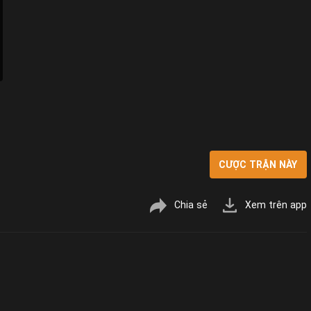
CƯỢC TRẬN NÀY
Chia sẻ
Xem trên app