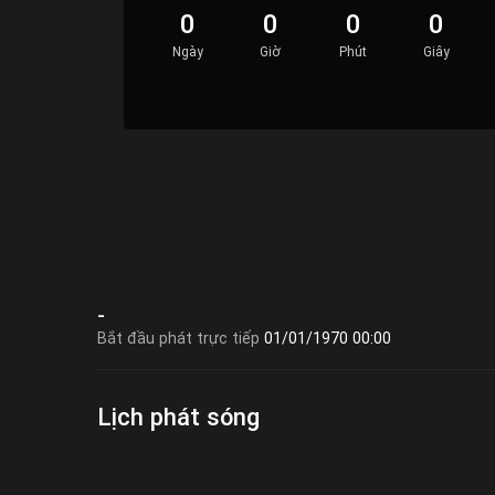
0
0
0
0
Ngày
Giờ
Phút
Giây
-
Bắt đầu phát trực tiếp
01/01/1970 00:00
Lịch phát sóng