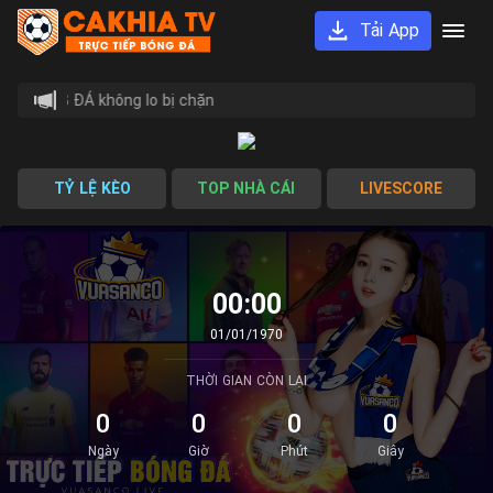
Tải App
ẾP BÓNG ĐÁ không lo bị chặn
TỶ LỆ KÈO
TOP NHÀ CÁI
LIVESCORE
00:00
01/01/1970
THỜI GIAN CÒN LẠI
0
0
0
0
Ngày
Giờ
Phút
Giây