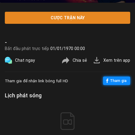
CƯỢC TRẬN NÀY
-
Bắt đầu phát trực tiếp
01/01/1970 00:00
Chat ngay
Chia sẻ
Xem trên app
Tham gia để nhận link bóng full HD
Tham gia
Lịch phát sóng