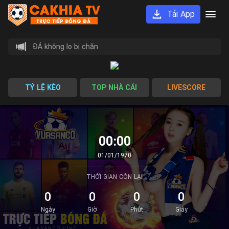
Tải App
P BÓNG ĐÁ không lo bị chặn
TỶ LỆ KÈO
TOP NHÀ CÁI
LIVESCORE
00:00
01/01/1970
THỜI GIAN CÒN LẠI
0
0
0
0
Ngày
Giờ
Phút
Giây