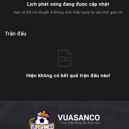
Lịch phát sóng đang được cập nhật
Bạn có thể trò chuyện ở khung chat hoặc quay lại vào thời gian tới
Trận đấu
Hiện không có kết quả trận đấu nào!