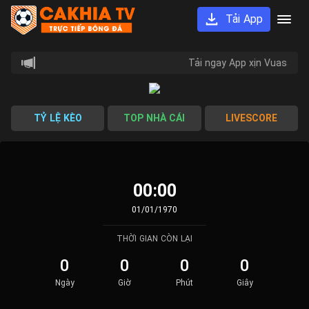
Tải App
Tải ngay App xịn Vuasanco
TỶ LỆ KÈO
TOP NHÀ CÁI
LIVESCORE
00:00
01/01/1970
THỜI GIAN CÒN LẠI
0
0
0
0
Ngày
Giờ
Phút
Giây