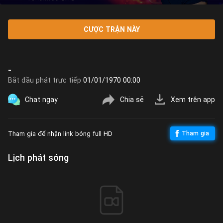
CƯỢC TRẬN NÀY
-
Bắt đầu phát trực tiếp
01/01/1970 00:00
Chat ngay
Chia sẻ
Xem trên app
Tham gia để nhận link bóng full HD
Tham gia
Lịch phát sóng