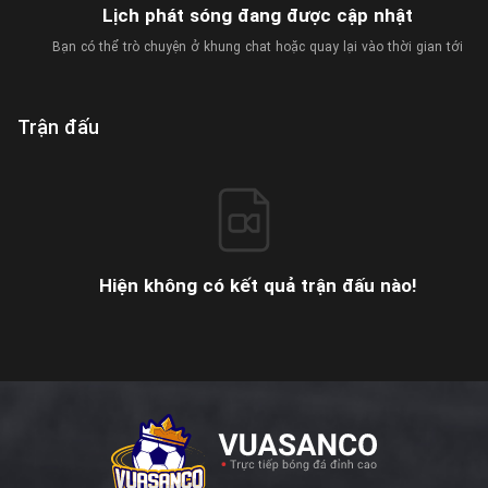
Lịch phát sóng đang được cập nhật
Bạn có thể trò chuyện ở khung chat hoặc quay lại vào thời gian tới
Trận đấu
Hiện không có kết quả trận đấu nào!